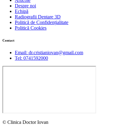
Articole
Despre noi
Echipă
Radiografii Dentare 3D
Politică de Confidențialitate
Politică Cookies
Contact
Email: dr.cristianiovan@gmail.com
Tel: 0741592000
© Clinica Doctor Iovan