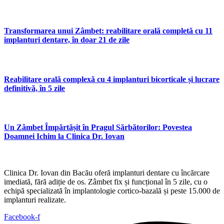
Transformarea unui Zâmbet: reabilitare orală completă cu 11
implanturi dentare, în doar 21 de zile
Reabilitare orală complexă cu 4 implanturi bicorticale și lucrare
definitivă, în 5 zile
Un Zâmbet Împărtășit în Pragul Sărbătorilor: Povestea
Doamnei Ichim la Clinica Dr. Iovan
Clinica Dr. Iovan din Bacău oferă implanturi dentare cu încărcare
imediată, fără adiție de os. Zâmbet fix și funcțional în 5 zile, cu o
echipă specializată în implantologie cortico-bazală și peste 15.000 de
implanturi realizate.
Facebook-f