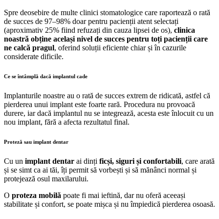
Spre deosebire de multe clinici stomatologice care raportează o rată
de succes de 97–98% doar pentru pacienții atent selectați
(aproximativ 25% fiind refuzați din cauza lipsei de os),
clinica
noastră obține același nivel de succes pentru toți pacienții care
ne calcă pragul
, oferind soluții eficiente chiar și în cazurile
considerate dificile.
Ce se întâmplă dacă implantul cade
Implanturile noastre au o rată de succes extrem de ridicată, astfel că
pierderea unui implant este foarte rară. Procedura nu provoacă
durere, iar dacă implantul nu se integrează, acesta este înlocuit cu un
nou implant, fără a afecta rezultatul final.
Proteză sau implant dentar
Cu un
implant dentar
ai dinți
ficși, siguri și confortabili
, care arată
și se simt ca ai tăi, îți permit să vorbești și să mănânci normal și
protejează osul maxilarului.
O
proteza mobilă
poate fi mai ieftină, dar nu oferă aceeași
stabilitate și confort, se poate mișca și nu împiedică pierderea osoasă.