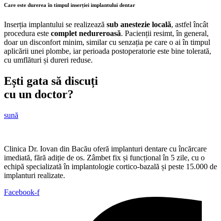
Care este durerea în timpul inserției implantului dentar
Inserția implantului se realizează
sub anestezie locală
, astfel încât
procedura este
complet nedureroasă
. Pacienții resimt, în general,
doar un disconfort minim, similar cu senzația pe care o ai în timpul
aplicării unei plombe, iar perioada postoperatorie este bine tolerată,
cu umflături și dureri reduse.
Ești gata să discuți
cu un doctor?
sună
Clinica Dr. Iovan din Bacău oferă implanturi dentare cu încărcare
imediată, fără adiție de os. Zâmbet fix și funcțional în 5 zile, cu o
echipă specializată în implantologie cortico-bazală și peste 15.000 de
implanturi realizate.
Facebook-f