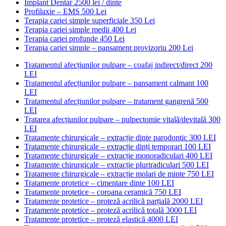
Implant Dentar
2500 lei / dinte
Profilaxie – EMS
500 Lei
Terapia cariei simple superficiale
350 Lei
Terapia cariei simple medii
400 Lei
Terapia cariei profunde
450 Lei
Terapia cariei simple – pansament provizoriu
200 Lei
Tratamentul afecțiunilor pulpare – coafaj indirect/direct
200
LEI
Tratamentul afecțiunilor pulpare – pansament calmant
100
LEI
Tratamentul afecțiunilor pulpare – tratament gangrenă
500
LEI
Tratarea afecțiunilor pulpare – pulpectomie vitală/devitală
300
LEI
Tratamente chirurgicale – extracție dinte parodontic
300 LEI
Tratamente chirurgicale – extracție dinți temporari
100 LEI
Tratamente chirurgicale – extracție monoradiculari
400 LEI
Tratamente chirurgicale – extracție pluriradiculari
500 LEI
Tratamente chirurgicale – extracție molari de minte
750 LEI
Tratamente protetice – cimentare dinte
100 LEI
Tratamente protetice – coroana ceramică
750 LEI
Tratamente protetice – proteză acrilică parțială
2000 LEI
Tratamente protetice – proteză acrilică totală
3000 LEI
Tratamente protetice – proteză elastică
4000 LEI