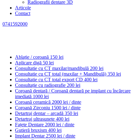
Radiografii dentare 3D
Articole
Contact
0741592000
Ablație / coroană
150 lei
Aplicare digă
50 lei
Consultatie cu CT maxilar/mandibulă
200 lei
Consultatie cu CT total (maxilar + Mandibulă)
350 lei
Consultatie cu CT total export CD
400 lei
Consultație cu radiografie
200 lei
Coroană dentară / Coroană dentară pe implant cu încărcare
imediată
1000 lei
Coroană ceramică
2000 lei / dinte
Coroană Zirconiu
1500 lei / dinte
Detartraj dentar – arcadă
350 lei
Detartraj ultrasunete
400 lei
Fațete Dentare
2000 lei / dinte
Gutieră bruxism
400 lei
Implant Dentar
2500 lei / dinte