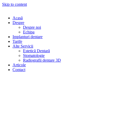
Skip to content
Acasă
Despre
Despre noi
Echipa
Implanturi dentare
Tarife
Alte Servicii
Estetică Dentară
Stomatologie
Radiografii dentare 3D
Articole
Contact