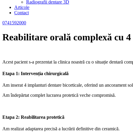
Radiografii dentare 3D
Articole
Contact
0741592000
Reabilitare orală complexă cu 4 i
Acest pacient s-a prezentat la clinica noastră cu o situație dentară comp
Etapa 1: Intervenția chirurgicală
Am inserat 4 implanturi dentare bicorticale, oferind un ancorament solid
Am îndepărtat complet lucrarea protetică veche compromisă.
Etapa 2: Reabilitarea protetică
Am realizat adaptarea precisă a lucrării definitive din ceramică.