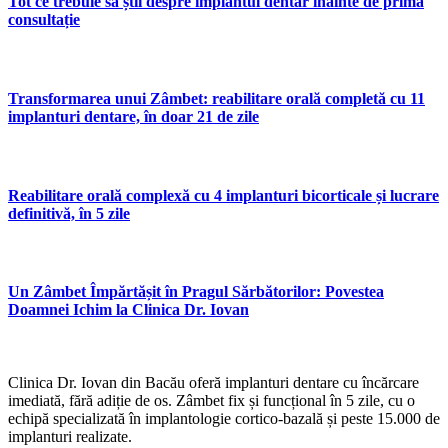
Tot ce trebuie să știi despre implantul dentar înainte de prima
consultație
Transformarea unui Zâmbet: reabilitare orală completă cu 11
implanturi dentare, în doar 21 de zile
Reabilitare orală complexă cu 4 implanturi bicorticale și lucrare
definitivă, în 5 zile
Un Zâmbet Împărtășit în Pragul Sărbătorilor: Povestea
Doamnei Ichim la Clinica Dr. Iovan
Clinica Dr. Iovan din Bacău oferă implanturi dentare cu încărcare
imediată, fără adiție de os. Zâmbet fix și funcțional în 5 zile, cu o
echipă specializată în implantologie cortico-bazală și peste 15.000 de
implanturi realizate.