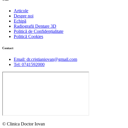
Articole
Despre noi
Echipă
Radiografii Dentare 3D
Politică de Confidențialitate
Politică Cookies
Contact
Email: dr.cristianiovan@gmail.com
Tel: 0741592000
© Clinica Doctor Iovan