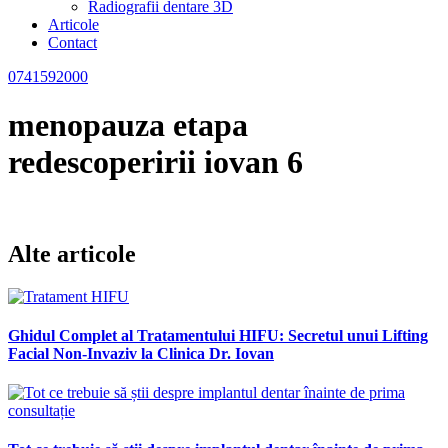
Radiografii dentare 3D
Articole
Contact
0741592000
menopauza etapa
redescoperirii iovan 6
Alte articole
Ghidul Complet al Tratamentului HIFU: Secretul unui Lifting
Facial Non-Invaziv la Clinica Dr. Iovan