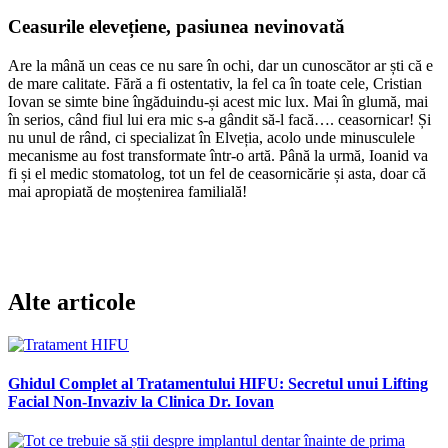
Ceasurile elevețiene, pasiunea nevinovată
Are la mână un ceas ce nu sare în ochi, dar un cunoscător ar ști că e
de mare calitate. Fără a fi ostentativ, la fel ca în toate cele, Cristian
Iovan se simte bine îngăduindu-și acest mic lux. Mai în glumă, mai
în serios, când fiul lui era mic s-a gândit să-l facă…. ceasornicar! Și
nu unul de rând, ci specializat în Elveția, acolo unde minusculele
mecanisme au fost transformate într-o artă. Până la urmă, Ioanid va
fi și el medic stomatolog, tot un fel de ceasornicărie și asta, doar că
mai apropiată de moștenirea familială!
Alte articole
Ghidul Complet al Tratamentului HIFU: Secretul unui Lifting
Facial Non-Invaziv la Clinica Dr. Iovan