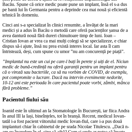
Bacău. Spune că orice medic poate pune un implant, însă el s-a dus
pe banii lui în Germania pentru a deprinde cea mai nouă și eficientă
tehnică în domeniu.
Cinci ani s-a specializat în clinici renumite, a învățat de la mari
medici și a adus în Bacău o metodă care oferă pacienților șansa de a
avea dantură nouă fără dureri chinuitoare timp de luni. Ioan –
Cristian Iovan ar vrea ca mai mulți colegi să se specializeze, e chiar
dispus să-i ajute, însă nu prea există interes local. Iar asta îl cam
întristează, deși, cum spune cu umor ”nu am concurență pe piață”.
”Implantul nu este un cui pe care-l bați în perete și uiți de el. Niciun
medic de bună-credință nu oferă garanții pentru un implant pentru
că o viroză sau bacteriile, ca să nu vorbim de COVID, de exemplu,
pot compromite o lucrare. Dacă nu intervin evenimente nedorite,
10-12 ani este perioada în care pacientul poate vorbi, zâmbi, mânca
fără probleme.”
Pacientul fiului său
Ioanid este în ultimul an la Stomatologie în București, iar fiica Andra
în anul III la Iași, bineînțeles, tot în branșă. Recent, medicul Iovan-
tatăl i-a fost pacient viitorului medic Iovan-fiul, care i-a pus două
implanturi chiar în cabinetul de pe srada Nicolae Titulescu. „Dacă n-
am eu încredere în el, cine să aibă? Cum și unde ar putea să învețe,