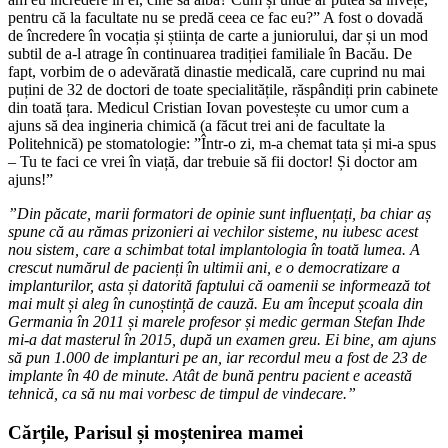
pentru că la facultate nu se predă ceea ce fac eu?” A fost o dovadă
de încredere în vocația și știința de carte a juniorului, dar și un mod
subtil de a-l atrage în continuarea tradiției familiale în Bacău. De
fapt, vorbim de o adevărată dinastie medicală, care cuprind nu mai
puțini de 32 de doctori de toate specialitățile, răspândiți prin cabinete
din toată țara. Medicul Cristian Iovan povestește cu umor cum a
ajuns să dea ingineria chimică (a făcut trei ani de facultate la
Politehnică) pe stomatologie: ”Într-o zi, m-a chemat tata și mi-a spus
– Tu te faci ce vrei în viață, dar trebuie să fii doctor! Și doctor am
ajuns!”
”Din păcate, marii formatori de opinie sunt influențați, ba chiar aș
spune că au rămas prizonieri ai vechilor sisteme, nu iubesc acest
nou sistem, care a schimbat total implantologia în toată lumea. A
crescut numărul de pacienți în ultimii ani, e o democratizare a
implanturilor, asta și datorită faptului că oamenii se informează tot
mai mult și aleg în cunoștință de cauză. Eu am început școala din
Germania în 2011 și marele profesor și medic german Stefan Ihde
mi-a dat masterul în 2015, după un examen greu. Ei bine, am ajuns
să pun 1.000 de implanturi pe an, iar recordul meu a fost de 23 de
implante în 40 de minute. Atât de bună pentru pacient e această
tehnică, ca să nu mai vorbesc de timpul de vindecare.”
Cărțile, Parisul și moștenirea mamei