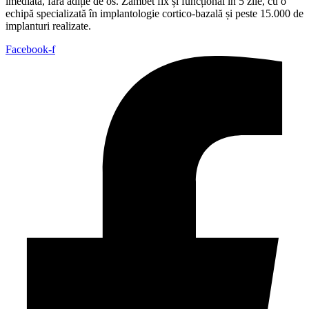
imediată, fără adiție de os. Zâmbet fix și funcțional în 5 zile, cu o
echipă specializată în implantologie cortico-bazală și peste 15.000 de
implanturi realizate.
Facebook-f