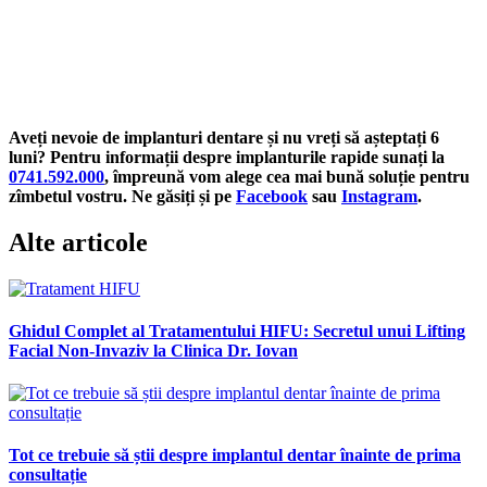
Aveți nevoie de implanturi dentare și nu vreți să așteptați 6
luni? Pentru informații despre implanturile rapide sunați la
0741.592.000
, împreună vom alege cea mai bună soluție pentru
zîmbetul vostru. Ne găsiți și pe
Facebook
sau
Instagram
.
Alte articole
Ghidul Complet al Tratamentului HIFU: Secretul unui Lifting
Facial Non-Invaziv la Clinica Dr. Iovan
Tot ce trebuie să știi despre implantul dentar înainte de prima
consultație