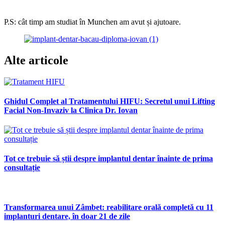
P.S: cât timp am studiat în Munchen am avut și ajutoare.
Alte articole
Ghidul Complet al Tratamentului HIFU: Secretul unui Lifting
Facial Non-Invaziv la Clinica Dr. Iovan
Tot ce trebuie să știi despre implantul dentar înainte de prima
consultație
Transformarea unui Zâmbet: reabilitare orală completă cu 11
implanturi dentare, în doar 21 de zile