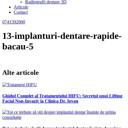
Radiografii dentare 3D
Articole
Contact
0741592000
13-implanturi-dentare-rapide-
bacau-5
Alte articole
Ghidul Complet al Tratamentului HIFU: Secretul unui Lifting
Facial Non-Invaziv la Clinica Dr. Iovan