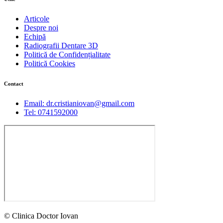
Articole
Despre noi
Echipă
Radiografii Dentare 3D
Politică de Confidențialitate
Politică Cookies
Contact
Email: dr.cristianiovan@gmail.com
Tel: 0741592000
© Clinica Doctor Iovan