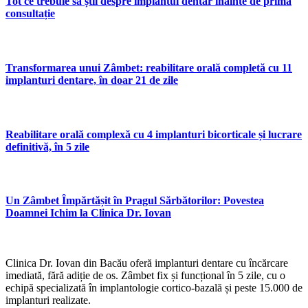
Tot ce trebuie să știi despre implantul dentar înainte de prima
consultație
Transformarea unui Zâmbet: reabilitare orală completă cu 11
implanturi dentare, în doar 21 de zile
Reabilitare orală complexă cu 4 implanturi bicorticale și lucrare
definitivă, în 5 zile
Un Zâmbet Împărtășit în Pragul Sărbătorilor: Povestea
Doamnei Ichim la Clinica Dr. Iovan
Clinica Dr. Iovan din Bacău oferă implanturi dentare cu încărcare
imediată, fără adiție de os. Zâmbet fix și funcțional în 5 zile, cu o
echipă specializată în implantologie cortico-bazală și peste 15.000 de
implanturi realizate.