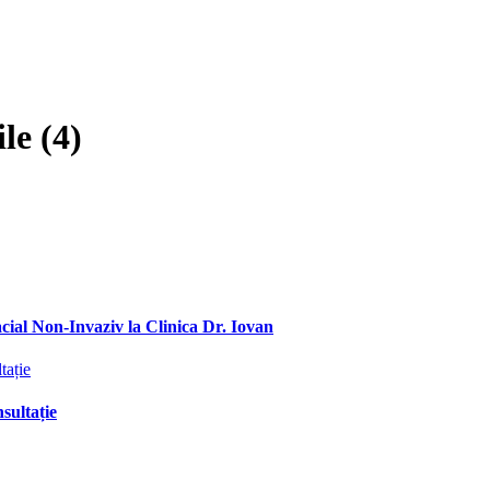
le (4)
ial Non-Invaziv la Clinica Dr. Iovan
sultație