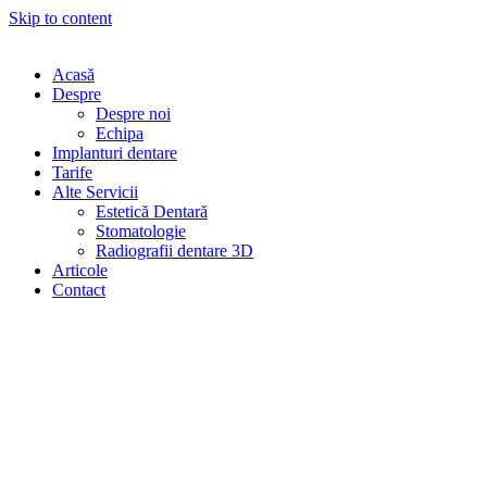
Skip to content
Acasă
Despre
Despre noi
Echipa
Implanturi dentare
Tarife
Alte Servicii
Estetică Dentară
Stomatologie
Radiografii dentare 3D
Articole
Contact