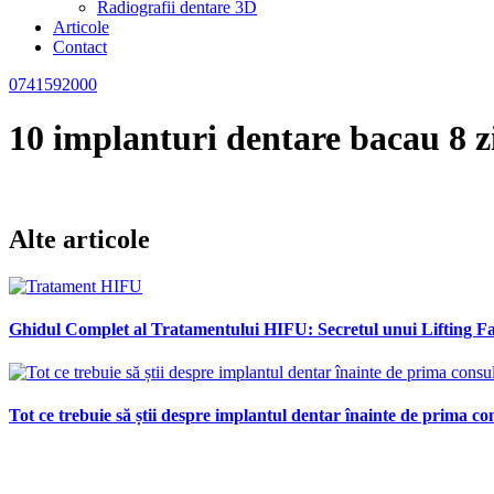
Radiografii dentare 3D
Articole
Contact
0741592000
10 implanturi dentare bacau 8 zi
Alte articole
Ghidul Complet al Tratamentului HIFU: Secretul unui Lifting Fac
Tot ce trebuie să știi despre implantul dentar înainte de prima con