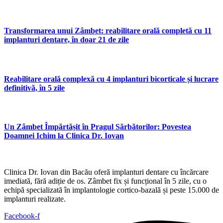
Transformarea unui Zâmbet: reabilitare orală completă cu 11
implanturi dentare, în doar 21 de zile
Reabilitare orală complexă cu 4 implanturi bicorticale și lucrare
definitivă, în 5 zile
Un Zâmbet Împărtășit în Pragul Sărbătorilor: Povestea
Doamnei Ichim la Clinica Dr. Iovan
Clinica Dr. Iovan din Bacău oferă implanturi dentare cu încărcare
imediată, fără adiție de os. Zâmbet fix și funcțional în 5 zile, cu o
echipă specializată în implantologie cortico-bazală și peste 15.000 de
implanturi realizate.
Facebook-f