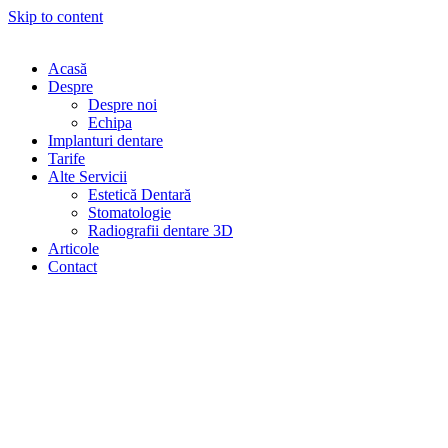
Skip to content
Acasă
Despre
Despre noi
Echipa
Implanturi dentare
Tarife
Alte Servicii
Estetică Dentară
Stomatologie
Radiografii dentare 3D
Articole
Contact