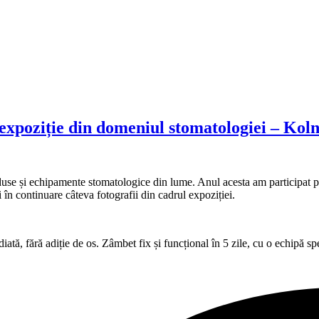
expoziție din domeniul stomatologiei – Kol
duse și echipamente stomatologice din lume. Anul acesta am participat p
ți în continuare câteva fotografii din cadrul expoziției.
tă, fără adiție de os. Zâmbet fix și funcțional în 5 zile, cu o echipă sp