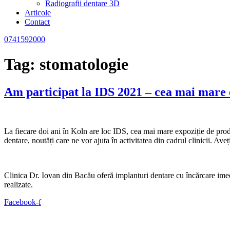
Radiografii dentare 3D
Articole
Contact
0741592000
Tag:
stomatologie
Am participat la IDS 2021 – cea mai mare 
La fiecare doi ani în Koln are loc IDS, cea mai mare expoziție de pro
dentare, noutăți care ne vor ajuta în activitatea din cadrul clinicii. Ave
Clinica Dr. Iovan din Bacău oferă implanturi dentare cu încărcare imedia
realizate.
Facebook-f