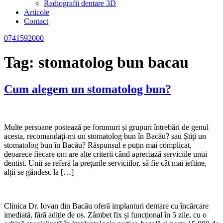
Radiografii dentare 3D
Articole
Contact
0741592000
Tag:
stomatolog bun bacau
Cum alegem un stomatolog bun?
Multe persoane postează pe forumuri și grupuri întrebări de genul
acesta, recomandați-mi un stomatolog bun în Bacău? sau Știți un
stomatolog bun în Bacău? Răspunsul e puțin mai complicat,
deoarece fiecare om are alte criterii când apreciază serviciile unui
dentist. Unii se referă la prețurile serviciilor, să fie cât mai ieftine,
alții se gândesc la […]
Clinica Dr. Iovan din Bacău oferă implanturi dentare cu încărcare
imediată, fără adiție de os. Zâmbet fix și funcțional în 5 zile, cu o