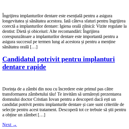
Îngrijirea implanturilor dentare este esențială pentru a asigura
longevitatea și sănătatea acestora. Iată câteva sfaturi pentru îngrijirea
corectă a implanturilor dentare: Igiena orală zilnică: Vizite regulate la
dentist: Dietă și obiceiuri: Alte recomandări: Îngrijirea
corespunzătoare a implanturilor dentare este importantă pentru a
asigura succesul pe termen lung al acestora și pentru a menține
sănătatea orală […]
Candidatul potrivit pentru implanturi
dentare rapide
Dorința de a zâmbi din nou cu încredere este primul pas către
transformarea zâmbetului tău! Te invităm să urmărești prezentarea
domnului doctor Cristian Iovan pentru a descoperi dacă ești un
candidat potrivit pentru implanturile dentare și care sunt criteriile de
selecție pentru acest tratament. Descoperă tot ce trebuie să știi pentru
a obține un zâmbet […]
Next
→