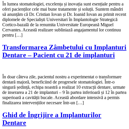
În lumea stomatologiei, excelența și inovația sunt esențiale pentru a
oferi pacienților cele mai bune tratamente și soluții. Suntem mândri
să anunțăm că Dr. Cristian Iovan și Dr. Ioanid Iovan au primit recent
diplomele de Specialiști Universitari în Implantologie Strategică
Cortico-bazală de la renumita Universitate Europeană Miguel
Cervantes. Această realizare subliniază angajamentul lor continuu
pentru […]
Transformarea Zâmbetului cu Implanturi
Dentare – Pacient cu 21 de implanturi
În doar câteva zile, pacientul nostru a experimentat o transformare
dentară majoră, beneficiind de progresele stomatologiei. Într-o
singură ședință, echipa noastră a realizat 10 extracții dentare, urmate
de inserarea a 21 de implanturi – 9 în partea inferioară și 12 în partea
superioară a cavității bucale. Această abordare intensivă a permis
finalizarea intervențiilor necesare într-un […]
Ghid de Îngrijire a Implanturilor
Dentare