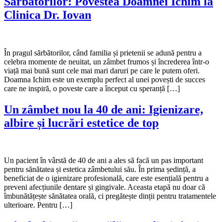
Sărbătorilor: Povestea Doamnei Ichim la
Clinica Dr. Iovan
În pragul sărbătorilor, când familia și prietenii se adună pentru a
celebra momente de neuitat, un zâmbet frumos și încrederea într-o
viață mai bună sunt cele mai mari daruri pe care le putem oferi.
Doamna Ichim este un exemplu perfect al unei povești de succes
care ne inspiră, o poveste care a început cu speranță […]
Un zâmbet nou la 40 de ani: Igienizare,
albire și lucrări estetice de top
Un pacient în vârstă de 40 de ani a ales să facă un pas important
pentru sănătatea și estetica zâmbetului său. În prima ședință, a
beneficiat de o igienizare profesională, care este esențială pentru a
preveni afecțiunile dentare și gingivale. Aceasta etapă nu doar că
îmbunătățește sănătatea orală, ci pregătește dinții pentru tratamentele
ulterioare. Pentru […]