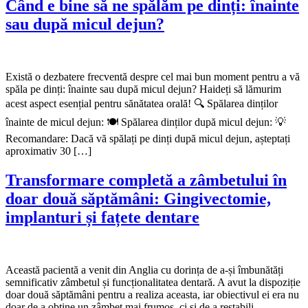
Când e bine să ne spălăm pe dinți: înainte
sau după micul dejun?
Există o dezbatere frecventă despre cel mai bun moment pentru a vă
spăla pe dinți: înainte sau după micul dejun? Haideți să lămurim
acest aspect esențial pentru sănătatea orală! 🔍 Spălarea dinților
înainte de micul dejun: 🍽️ Spălarea dinților după micul dejun: 💡
Recomandare: Dacă vă spălați pe dinți după micul dejun, așteptați
aproximativ 30 […]
Transformare completă a zâmbetului în
doar două săptămâni: Gingivectomie,
implanturi și fațete dentare
Această pacientă a venit din Anglia cu dorința de a-și îmbunătăți
semnificativ zâmbetul și funcționalitatea dentară. A avut la dispoziție
doar două săptămâni pentru a realiza aceasta, iar obiectivul ei era nu
doar de a obține un zâmbet mai frumos, ci și de a restabili