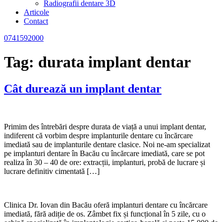
Radiografii dentare 3D
Articole
Contact
0741592000
Tag:
durata implant dentar
Cât durează un implant dentar
Primim des întrebări despre durata de viață a unui implant dentar,
indiferent că vorbim despre implanturile dentare cu încărcare
imediată sau de implanturile dentare clasice. Noi ne-am specializat
pe implanturi dentare în Bacău cu încărcare imediată, care se pot
realiza în 30 – 40 de ore: extracții, implanturi, probă de lucrare și
lucrare definitiv cimentată […]
Clinica Dr. Iovan din Bacău oferă implanturi dentare cu încărcare
imediată, fără adiție de os. Zâmbet fix și funcțional în 5 zile, cu o