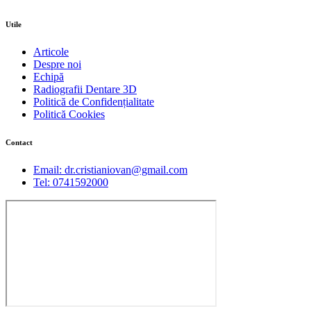
Utile
Articole
Despre noi
Echipă
Radiografii Dentare 3D
Politică de Confidențialitate
Politică Cookies
Contact
Email: dr.cristianiovan@gmail.com
Tel: 0741592000