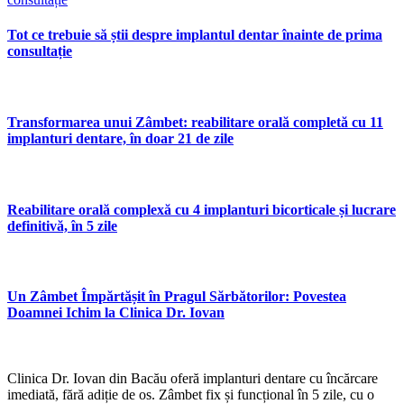
Tot ce trebuie să știi despre implantul dentar înainte de prima
consultație
Transformarea unui Zâmbet: reabilitare orală completă cu 11
implanturi dentare, în doar 21 de zile
Reabilitare orală complexă cu 4 implanturi bicorticale și lucrare
definitivă, în 5 zile
Un Zâmbet Împărtășit în Pragul Sărbătorilor: Povestea
Doamnei Ichim la Clinica Dr. Iovan
Clinica Dr. Iovan din Bacău oferă implanturi dentare cu încărcare
imediată, fără adiție de os. Zâmbet fix și funcțional în 5 zile, cu o