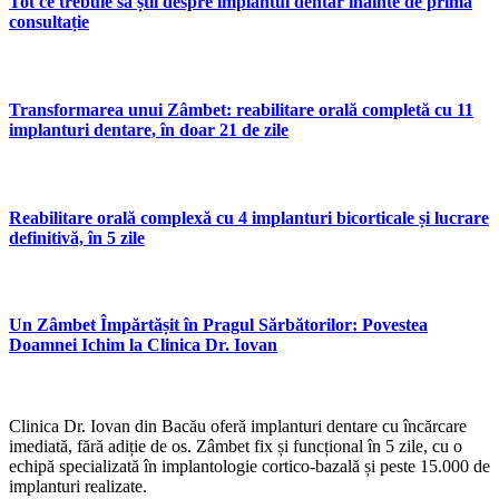
Tot ce trebuie să știi despre implantul dentar înainte de prima
consultație
Transformarea unui Zâmbet: reabilitare orală completă cu 11
implanturi dentare, în doar 21 de zile
Reabilitare orală complexă cu 4 implanturi bicorticale și lucrare
definitivă, în 5 zile
Un Zâmbet Împărtășit în Pragul Sărbătorilor: Povestea
Doamnei Ichim la Clinica Dr. Iovan
Clinica Dr. Iovan din Bacău oferă implanturi dentare cu încărcare
imediată, fără adiție de os. Zâmbet fix și funcțional în 5 zile, cu o
echipă specializată în implantologie cortico-bazală și peste 15.000 de
implanturi realizate.