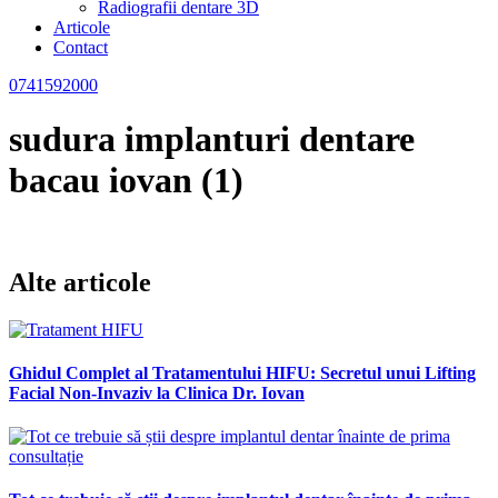
Radiografii dentare 3D
Articole
Contact
0741592000
sudura implanturi dentare
bacau iovan (1)
Alte articole
Ghidul Complet al Tratamentului HIFU: Secretul unui Lifting
Facial Non-Invaziv la Clinica Dr. Iovan