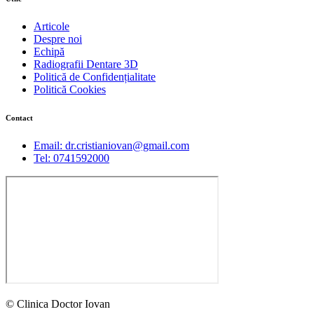
Articole
Despre noi
Echipă
Radiografii Dentare 3D
Politică de Confidențialitate
Politică Cookies
Contact
Email: dr.cristianiovan@gmail.com
Tel: 0741592000
© Clinica Doctor Iovan