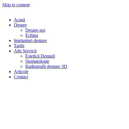
Skip to content
Acasă
Despre
Despre noi
Echipa
Implanturi dentare
Tarife
Alte Servicii
Estetică Dentară
Stomatologie
Radiografii dentare 3D
Articole
Contact