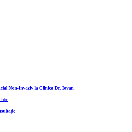
ial Non-Invaziv la Clinica Dr. Iovan
sultație