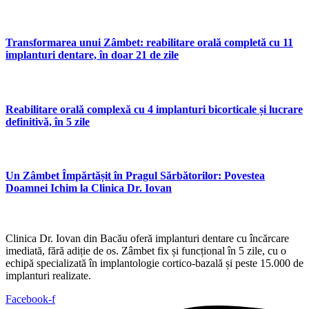
Transformarea unui Zâmbet: reabilitare orală completă cu 11
implanturi dentare, în doar 21 de zile
Reabilitare orală complexă cu 4 implanturi bicorticale și lucrare
definitivă, în 5 zile
Un Zâmbet Împărtășit în Pragul Sărbătorilor: Povestea
Doamnei Ichim la Clinica Dr. Iovan
Clinica Dr. Iovan din Bacău oferă implanturi dentare cu încărcare
imediată, fără adiție de os. Zâmbet fix și funcțional în 5 zile, cu o
echipă specializată în implantologie cortico-bazală și peste 15.000 de
implanturi realizate.
Facebook-f