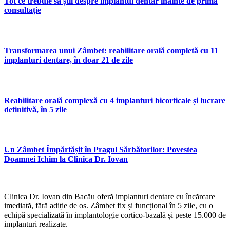
Tot ce trebuie să știi despre implantul dentar înainte de prima
consultație
Transformarea unui Zâmbet: reabilitare orală completă cu 11
implanturi dentare, în doar 21 de zile
Reabilitare orală complexă cu 4 implanturi bicorticale și lucrare
definitivă, în 5 zile
Un Zâmbet Împărtășit în Pragul Sărbătorilor: Povestea
Doamnei Ichim la Clinica Dr. Iovan
Clinica Dr. Iovan din Bacău oferă implanturi dentare cu încărcare
imediată, fără adiție de os. Zâmbet fix și funcțional în 5 zile, cu o
echipă specializată în implantologie cortico-bazală și peste 15.000 de
implanturi realizate.