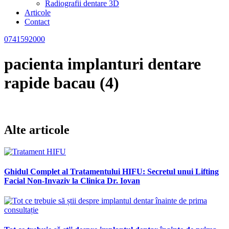
Radiografii dentare 3D
Articole
Contact
0741592000
pacienta implanturi dentare
rapide bacau (4)
Alte articole
Ghidul Complet al Tratamentului HIFU: Secretul unui Lifting
Facial Non-Invaziv la Clinica Dr. Iovan