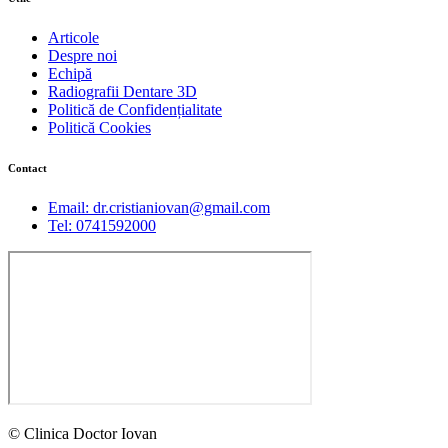
Articole
Despre noi
Echipă
Radiografii Dentare 3D
Politică de Confidențialitate
Politică Cookies
Contact
Email: dr.cristianiovan@gmail.com
Tel: 0741592000
© Clinica Doctor Iovan