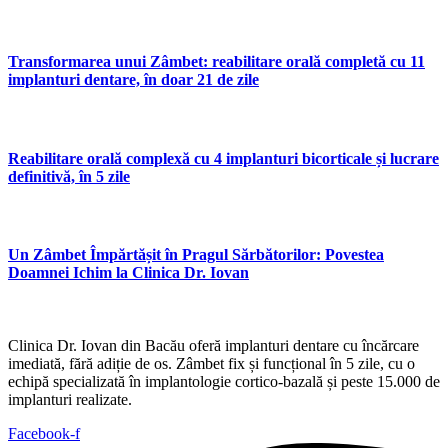
Transformarea unui Zâmbet: reabilitare orală completă cu 11
implanturi dentare, în doar 21 de zile
Reabilitare orală complexă cu 4 implanturi bicorticale și lucrare
definitivă, în 5 zile
Un Zâmbet Împărtășit în Pragul Sărbătorilor: Povestea
Doamnei Ichim la Clinica Dr. Iovan
Clinica Dr. Iovan din Bacău oferă implanturi dentare cu încărcare
imediată, fără adiție de os. Zâmbet fix și funcțional în 5 zile, cu o
echipă specializată în implantologie cortico-bazală și peste 15.000 de
implanturi realizate.
Facebook-f