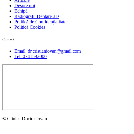
Articole
Despre noi
Echipă
Radiografii Dentare 3D
Politică de Confidențialitate
Politică Cookies
Contact
Email: dr.cristianiovan@gmail.com
Tel: 0741592000
© Clinica Doctor Iovan