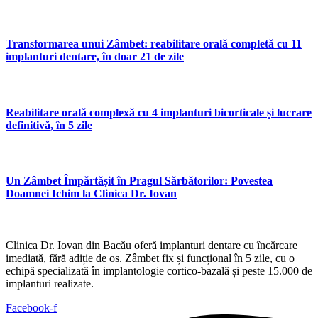
Transformarea unui Zâmbet: reabilitare orală completă cu 11
implanturi dentare, în doar 21 de zile
Reabilitare orală complexă cu 4 implanturi bicorticale și lucrare
definitivă, în 5 zile
Un Zâmbet Împărtășit în Pragul Sărbătorilor: Povestea
Doamnei Ichim la Clinica Dr. Iovan
Clinica Dr. Iovan din Bacău oferă implanturi dentare cu încărcare
imediată, fără adiție de os. Zâmbet fix și funcțional în 5 zile, cu o
echipă specializată în implantologie cortico-bazală și peste 15.000 de
implanturi realizate.
Facebook-f