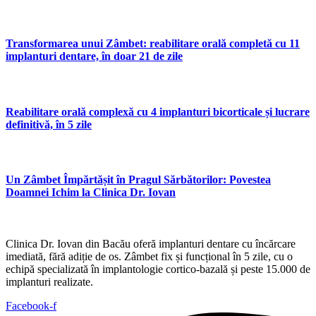
Transformarea unui Zâmbet: reabilitare orală completă cu 11
implanturi dentare, în doar 21 de zile
Reabilitare orală complexă cu 4 implanturi bicorticale și lucrare
definitivă, în 5 zile
Un Zâmbet Împărtășit în Pragul Sărbătorilor: Povestea
Doamnei Ichim la Clinica Dr. Iovan
Clinica Dr. Iovan din Bacău oferă implanturi dentare cu încărcare
imediată, fără adiție de os. Zâmbet fix și funcțional în 5 zile, cu o
echipă specializată în implantologie cortico-bazală și peste 15.000 de
implanturi realizate.
Facebook-f