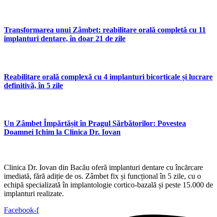
Transformarea unui Zâmbet: reabilitare orală completă cu 11
implanturi dentare, în doar 21 de zile
Reabilitare orală complexă cu 4 implanturi bicorticale și lucrare
definitivă, în 5 zile
Un Zâmbet Împărtășit în Pragul Sărbătorilor: Povestea
Doamnei Ichim la Clinica Dr. Iovan
Clinica Dr. Iovan din Bacău oferă implanturi dentare cu încărcare
imediată, fără adiție de os. Zâmbet fix și funcțional în 5 zile, cu o
echipă specializată în implantologie cortico-bazală și peste 15.000 de
implanturi realizate.
Facebook-f