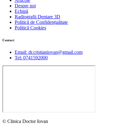
Articole
Despre noi
Echipă
Radiografii Dentare 3D
Politică de Confidențialitate
Politică Cookies
Contact
Email: dr.cristianiovan@gmail.com
Tel: 0741592000
© Clinica Doctor Iovan