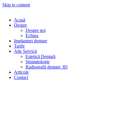
Skip to content
Acasă
Despre
Despre noi
Echipa
Implanturi dentare
Tarife
Alte Servicii
Estetică Dentară
Stomatologie
Radiografii dentare 3D
Articole
Contact