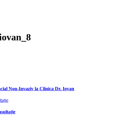
_iovan_8
ial Non-Invaziv la Clinica Dr. Iovan
sultație