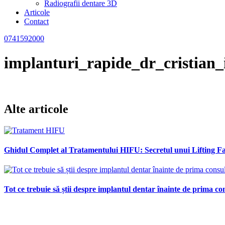
Radiografii dentare 3D
Articole
Contact
0741592000
implanturi_rapide_dr_cristian
Alte articole
Ghidul Complet al Tratamentului HIFU: Secretul unui Lifting Fac
Tot ce trebuie să știi despre implantul dentar înainte de prima con