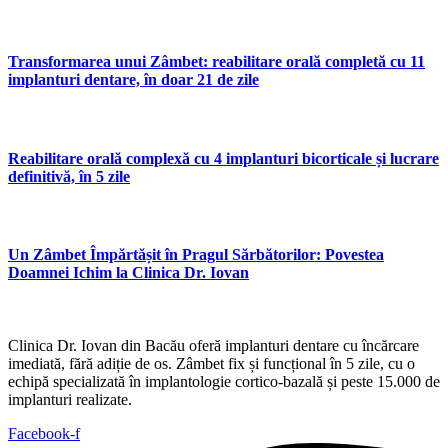
Transformarea unui Zâmbet: reabilitare orală completă cu 11
implanturi dentare, în doar 21 de zile
Reabilitare orală complexă cu 4 implanturi bicorticale și lucrare
definitivă, în 5 zile
Un Zâmbet Împărtășit în Pragul Sărbătorilor: Povestea
Doamnei Ichim la Clinica Dr. Iovan
Clinica Dr. Iovan din Bacău oferă implanturi dentare cu încărcare
imediată, fără adiție de os. Zâmbet fix și funcțional în 5 zile, cu o
echipă specializată în implantologie cortico-bazală și peste 15.000 de
implanturi realizate.
Facebook-f