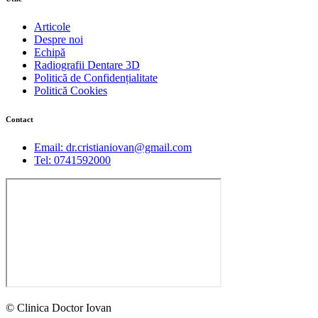
Articole
Despre noi
Echipă
Radiografii Dentare 3D
Politică de Confidențialitate
Politică Cookies
Contact
Email: dr.cristianiovan@gmail.com
Tel: 0741592000
© Clinica Doctor Iovan