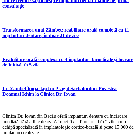
Tot ce trebuie să știi despre implantul dentar înainte de prima
consultație
Transformarea unui Zâmbet: reabilitare orală completă cu 11
implanturi dentare, în doar 21 de zile
Reabilitare orală complexă cu 4 implanturi bicorticale și lucrare
definitivă, în 5 zile
Un Zâmbet Împărtășit în Pragul Sărbătorilor: Povestea
Doamnei Ichim la Clinica Dr. Iovan
Clinica Dr. Iovan din Bacău oferă implanturi dentare cu încărcare
imediată, fără adiție de os. Zâmbet fix și funcțional în 5 zile, cu o
echipă specializată în implantologie cortico-bazală și peste 15.000 de
implanturi realizate.