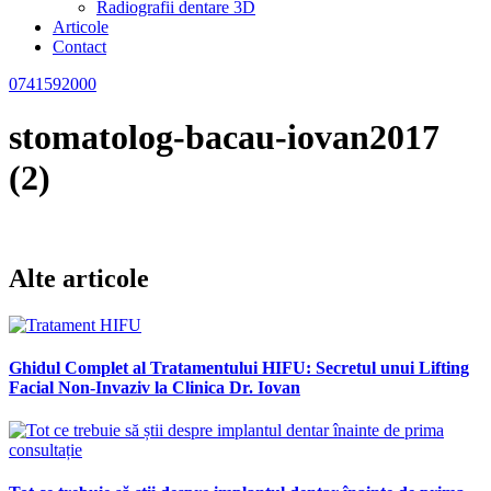
Radiografii dentare 3D
Articole
Contact
0741592000
stomatolog-bacau-iovan2017
(2)
Alte articole
Ghidul Complet al Tratamentului HIFU: Secretul unui Lifting
Facial Non-Invaziv la Clinica Dr. Iovan