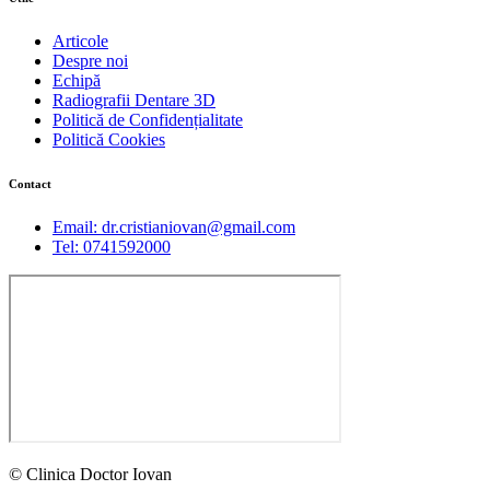
Articole
Despre noi
Echipă
Radiografii Dentare 3D
Politică de Confidențialitate
Politică Cookies
Contact
Email: dr.cristianiovan@gmail.com
Tel: 0741592000
© Clinica Doctor Iovan