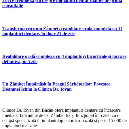
Tot ce trebuie să știi despre implantul dentar înainte de prima
consultație
Transformarea unui Zâmbet: reabilitare orală completă cu 11
implanturi dentare, în doar 21 de zile
Reabilitare orală complexă cu 4 implanturi bicorticale și lucrare
definitivă, în 5 zile
Un Zâmbet Împărtășit în Pragul Sărbătorilor: Povestea
Doamnei Ichim la Clinica Dr. Iovan
Clinica Dr. Iovan din Bacău oferă implanturi dentare cu încărcare
imediată, fără adiție de os. Zâmbet fix și funcțional în 5 zile, cu o
echipă specializată în implantologie cortico-bazală și peste 15.000 de
implanturi realizate.