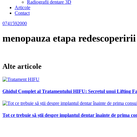
Radiografii dentare 3D
Articole
Contact
0741592000
menopauza etapa redescoperirii
Alte articole
Ghidul Complet al Tratamentului HIFU: Secretul unui Lifting Fac
Tot ce trebuie să știi despre implantul dentar înainte de prima con