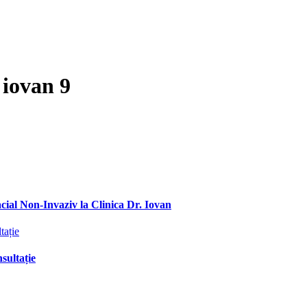
 iovan 9
ial Non-Invaziv la Clinica Dr. Iovan
sultație