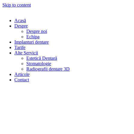
Skip to content
Acasă
Despre
Despre noi
Echipa
Implanturi dentare
Tarife
Alte Servicii
Estetică Dentară
Stomatologie
Radiografii dentare 3D
Articole
Contact