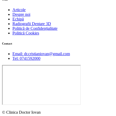
Articole
Despre noi
Echipă
Radiografii Dentare 3D
Politică de Confidențialitate
Politică Cookies
Contact
Email: dr.cristianiovan@gmail.com
Tel: 0741592000
© Clinica Doctor Iovan