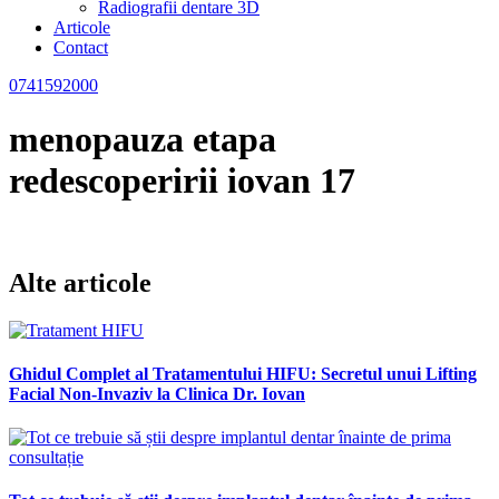
Radiografii dentare 3D
Articole
Contact
0741592000
menopauza etapa
redescoperirii iovan 17
Alte articole
Ghidul Complet al Tratamentului HIFU: Secretul unui Lifting
Facial Non-Invaziv la Clinica Dr. Iovan