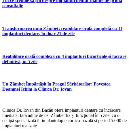
Tot ce trebuie să știi despre implantul dentar înainte de prima
consultație
Transformarea unui Zâmbet: reabilitare orală completă cu 11
implanturi dentare, în doar 21 de zile
Reabilitare orală complexă cu 4 implanturi bicorticale și lucrare
definitivă, în 5 zile
Un Zâmbet Împărtășit în Pragul Sărbătorilor: Povestea
Doamnei Ichim la Clinica Dr. Iovan
Clinica Dr. Iovan din Bacău oferă implanturi dentare cu încărcare
imediată, fără adiție de os. Zâmbet fix și funcțional în 5 zile, cu o
echipă specializată în implantologie cortico-bazală și peste 15.000 de
implanturi realizate.