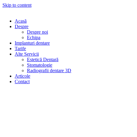
Skip to content
Acasă
Despre
Despre noi
Echipa
Implanturi dentare
Tarife
Alte Servicii
Estetică Dentară
Stomatologie
Radiografii dentare 3D
Articole
Contact