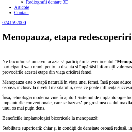
Radiografii dentare 3D
Articole
Contact
0741592000
Menopauza, etapa redescoperirii 
Ne bucurăm că am avut ocazia să participăm la evenimentul
“Menopau
participanți s-au reunit pentru a discuta și împărtăși informații valoroa
provocările acestei etape din viața oricărei femei.
Menopauza este o etapă naturală în viața unei femei, însă poate aduce s
osoasă, inclusiv la nivelul maxilarului, ceea ce poate influența succesu
Însă, tehnologia modernă vine în ajutor! Sistemul de implantologie bico
implanturile convenționale, care se bazează pe grosimea osului maxilar p
unui os mai puțin dens.
Beneficiile implantologiei bicorticale la menopauză:
Stabilitate superioară: chiar și în condiții de densitate osoasă redusă, i