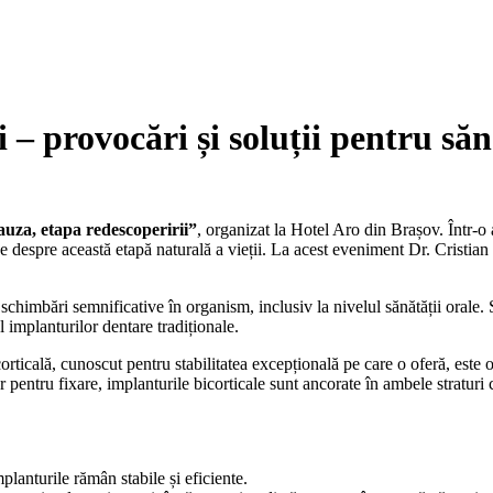
– provocări și soluții pentru săn
za, etapa redescoperirii”
, organizat la Hotel Aro din Brașov. Într-o 
se despre această etapă naturală a vieții. La acest eveniment Dr. Cristian
chimbări semnificative în organism, inclusiv la nivelul sănătății orale.
l implanturilor dentare tradiționale.
rticală, cunoscut pentru stabilitatea excepțională pe care o oferă, este 
entru fixare, implanturile bicorticale sunt ancorate în ambele straturi cor
mplanturile rămân stabile și eficiente.