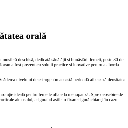
ătatea orală
atmosferă deschisă, dedicată sănătății și bunăstării femeii, peste 80 de
 Iovan a fost prezent cu soluții practice și inovative pentru a aborda
 Scăderea nivelului de estrogen în această perioadă afectează densitatea
o soluție ideală pentru femeile aflate la menopauză. Spre deosebire de
ticale ale osului, asigurând astfel o fixare sigură chiar și în cazul