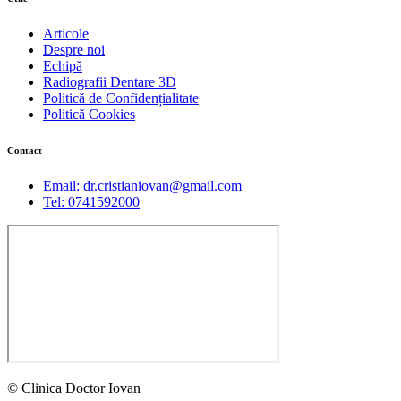
Articole
Despre noi
Echipă
Radiografii Dentare 3D
Politică de Confidențialitate
Politică Cookies
Contact
Email: dr.cristianiovan@gmail.com
Tel: 0741592000
© Clinica Doctor Iovan