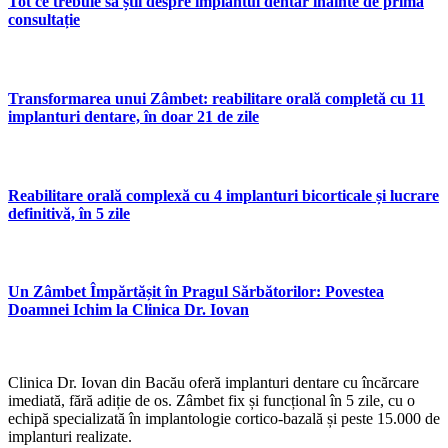
Tot ce trebuie să știi despre implantul dentar înainte de prima
consultație
Transformarea unui Zâmbet: reabilitare orală completă cu 11
implanturi dentare, în doar 21 de zile
Reabilitare orală complexă cu 4 implanturi bicorticale și lucrare
definitivă, în 5 zile
Un Zâmbet Împărtășit în Pragul Sărbătorilor: Povestea
Doamnei Ichim la Clinica Dr. Iovan
Clinica Dr. Iovan din Bacău oferă implanturi dentare cu încărcare
imediată, fără adiție de os. Zâmbet fix și funcțional în 5 zile, cu o
echipă specializată în implantologie cortico-bazală și peste 15.000 de
implanturi realizate.