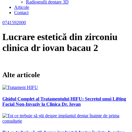
Radiografii dentare 3D
Articole
Contact
0741592000
Lucrare estetică din zirconiu
clinica dr iovan bacau 2
Alte articole
Ghidul Complet al Tratamentului HIFU: Secretul unui Lifting
Facial Non-Invaziv la Clinica Dr. Iovan