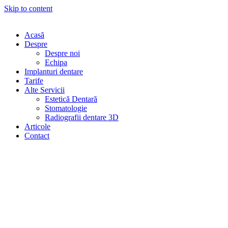
Skip to content
Acasă
Despre
Despre noi
Echipa
Implanturi dentare
Tarife
Alte Servicii
Estetică Dentară
Stomatologie
Radiografii dentare 3D
Articole
Contact