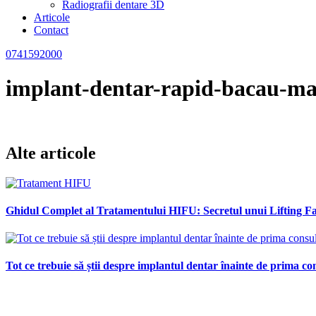
Radiografii dentare 3D
Articole
Contact
0741592000
implant-dentar-rapid-bacau-mai
Alte articole
Ghidul Complet al Tratamentului HIFU: Secretul unui Lifting Fac
Tot ce trebuie să știi despre implantul dentar înainte de prima con