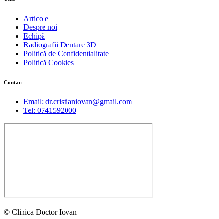
Articole
Despre noi
Echipă
Radiografii Dentare 3D
Politică de Confidențialitate
Politică Cookies
Contact
Email: dr.cristianiovan@gmail.com
Tel: 0741592000
© Clinica Doctor Iovan