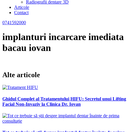
Radiografii dentare 3D
Articole
Contact
0741592000
implanturi incarcare imediata
bacau iovan
Alte articole
Ghidul Complet al Tratamentului HIFU: Secretul unui Lifting
Facial Non-Invaziv la Clinica Dr. Iovan