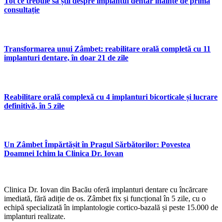
Tot ce trebuie să știi despre implantul dentar înainte de prima
consultație
Transformarea unui Zâmbet: reabilitare orală completă cu 11
implanturi dentare, în doar 21 de zile
Reabilitare orală complexă cu 4 implanturi bicorticale și lucrare
definitivă, în 5 zile
Un Zâmbet Împărtășit în Pragul Sărbătorilor: Povestea
Doamnei Ichim la Clinica Dr. Iovan
Clinica Dr. Iovan din Bacău oferă implanturi dentare cu încărcare
imediată, fără adiție de os. Zâmbet fix și funcțional în 5 zile, cu o
echipă specializată în implantologie cortico-bazală și peste 15.000 de
implanturi realizate.