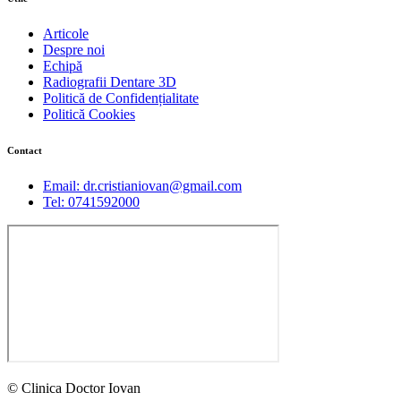
Articole
Despre noi
Echipă
Radiografii Dentare 3D
Politică de Confidențialitate
Politică Cookies
Contact
Email: dr.cristianiovan@gmail.com
Tel: 0741592000
© Clinica Doctor Iovan