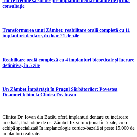
Tot ce trebuie să știi despre implantul dentar înainte de prima
consultație
Transformarea unui Zâmbet: reabilitare orală completă cu 11
implanturi dentare, în doar 21 de zile
Reabilitare orală complexă cu 4 implanturi bicorticale și lucrare
definitivă, în 5 zile
Un Zâmbet Împărtășit în Pragul Sărbătorilor: Povestea
Doamnei Ichim la Clinica Dr. Iovan
Clinica Dr. Iovan din Bacău oferă implanturi dentare cu încărcare
imediată, fără adiție de os. Zâmbet fix și funcțional în 5 zile, cu o
echipă specializată în implantologie cortico-bazală și peste 15.000 de
implanturi realizate.