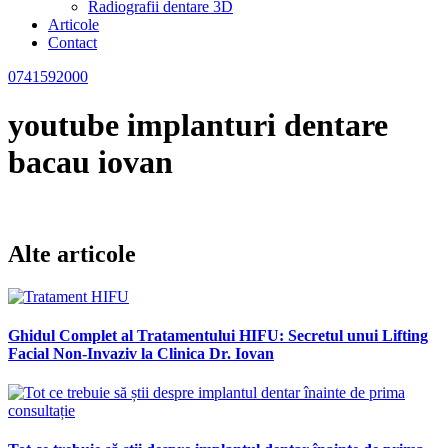
Radiografii dentare 3D
Articole
Contact
0741592000
youtube implanturi dentare
bacau iovan
Alte articole
Ghidul Complet al Tratamentului HIFU: Secretul unui Lifting
Facial Non-Invaziv la Clinica Dr. Iovan