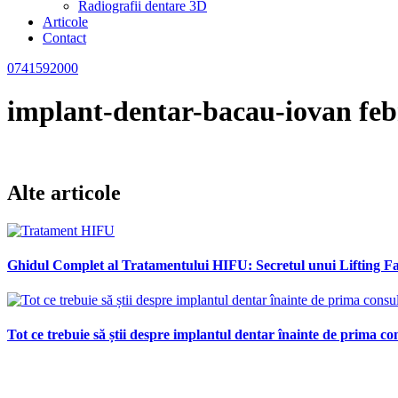
Radiografii dentare 3D
Articole
Contact
0741592000
implant-dentar-bacau-iovan feb
Alte articole
Ghidul Complet al Tratamentului HIFU: Secretul unui Lifting Fac
Tot ce trebuie să știi despre implantul dentar înainte de prima con