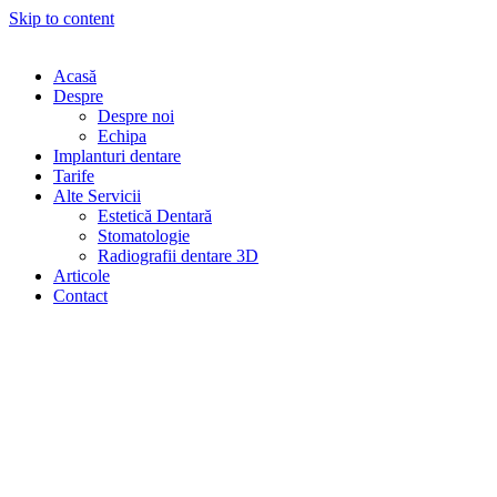
Skip to content
Acasă
Despre
Despre noi
Echipa
Implanturi dentare
Tarife
Alte Servicii
Estetică Dentară
Stomatologie
Radiografii dentare 3D
Articole
Contact