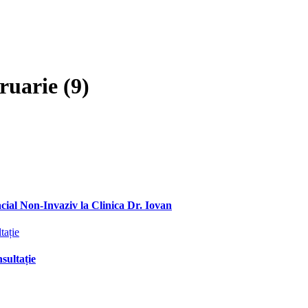
ruarie (9)
ial Non-Invaziv la Clinica Dr. Iovan
sultație