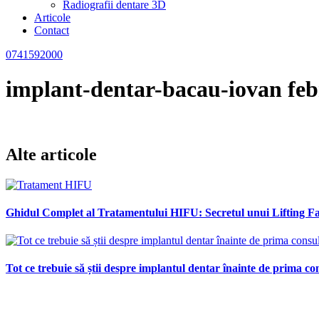
Radiografii dentare 3D
Articole
Contact
0741592000
implant-dentar-bacau-iovan feb
Alte articole
Ghidul Complet al Tratamentului HIFU: Secretul unui Lifting Fac
Tot ce trebuie să știi despre implantul dentar înainte de prima con