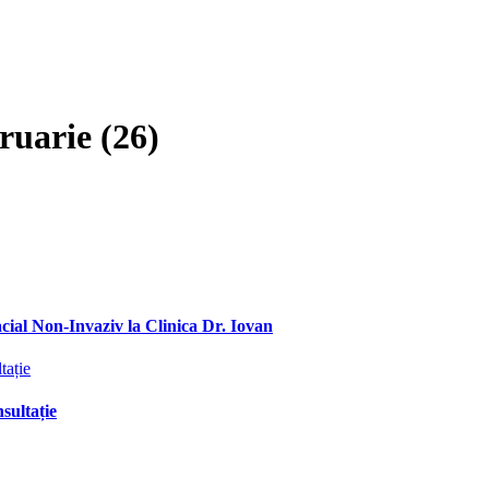
ruarie (26)
ial Non-Invaziv la Clinica Dr. Iovan
sultație