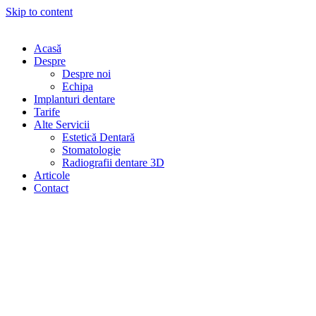
Skip to content
Acasă
Despre
Despre noi
Echipa
Implanturi dentare
Tarife
Alte Servicii
Estetică Dentară
Stomatologie
Radiografii dentare 3D
Articole
Contact