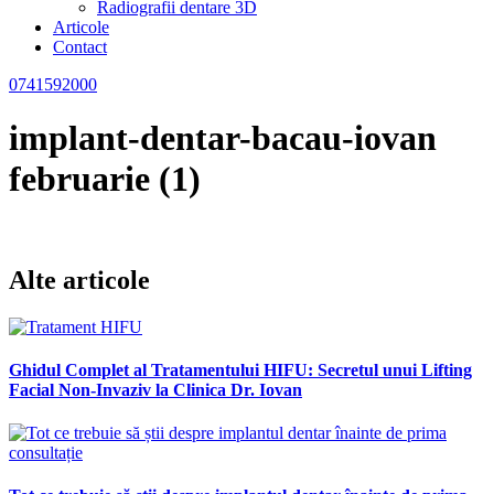
Radiografii dentare 3D
Articole
Contact
0741592000
implant-dentar-bacau-iovan
februarie (1)
Alte articole
Ghidul Complet al Tratamentului HIFU: Secretul unui Lifting
Facial Non-Invaziv la Clinica Dr. Iovan