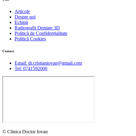
Articole
Despre noi
Echipă
Radiografii Dentare 3D
Politică de Confidențialitate
Politică Cookies
Contact
Email: dr.cristianiovan@gmail.com
Tel: 0741592000
© Clinica Doctor Iovan