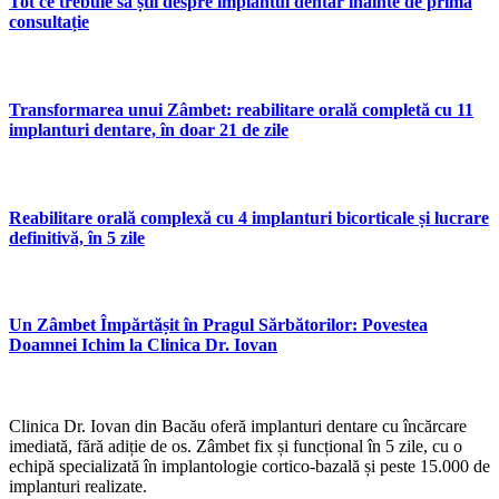
Tot ce trebuie să știi despre implantul dentar înainte de prima
consultație
Transformarea unui Zâmbet: reabilitare orală completă cu 11
implanturi dentare, în doar 21 de zile
Reabilitare orală complexă cu 4 implanturi bicorticale și lucrare
definitivă, în 5 zile
Un Zâmbet Împărtășit în Pragul Sărbătorilor: Povestea
Doamnei Ichim la Clinica Dr. Iovan
Clinica Dr. Iovan din Bacău oferă implanturi dentare cu încărcare
imediată, fără adiție de os. Zâmbet fix și funcțional în 5 zile, cu o
echipă specializată în implantologie cortico-bazală și peste 15.000 de
implanturi realizate.