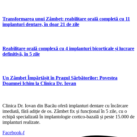
Transformarea unui Zâmbet: reabilitare orală completă cu 11
implanturi dentare, în doar 21 de zile
Reabilitare orală complexă cu 4 implanturi bicorticale și lucrare
definitivă, în 5 zile
Un Zâmbet Împărtășit în Pragul Sărbătorilor: Povestea
Doamnei Ichim la Clinica Dr. Iovan
Clinica Dr. Iovan din Bacău oferă implanturi dentare cu încărcare
imediată, fără adiție de os. Zâmbet fix și funcțional în 5 zile, cu o
echipă specializată în implantologie cortico-bazală și peste 15.000 de
implanturi realizate.
Facebook-f