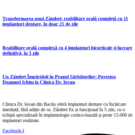
Transformarea unui Zâmbet: reabilitare orală completă cu 11
implanturi dentare, în doar 21 de zile
Reabilitare orală complexă cu 4 implanturi bicorticale și lucrare
definitivă, în 5 zile
Un Zâmbet Împărtășit în Pragul Sărbătorilor: Povestea
Doamnei Ichim la Clinica Dr. Iovan
Clinica Dr. Iovan din Bacău oferă implanturi dentare cu încărcare
imediată, fără adiție de os. Zâmbet fix și funcțional în 5 zile, cu o
echipă specializată în implantologie cortico-bazală și peste 15.000 de
implanturi realizate.
Facebook-f