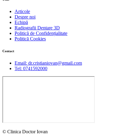
Articole
Despre noi
Echipă
Radiografii Dentare 3D
Politică de Confidențialitate
Politică Cookies
Contact
Email: dr.cristianiovan@gmail.com
Tel: 0741592000
© Clinica Doctor Iovan