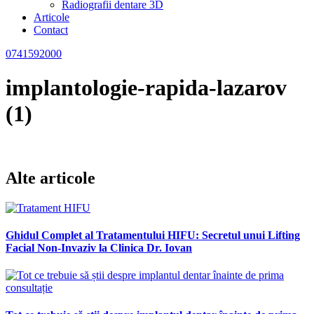
Radiografii dentare 3D
Articole
Contact
0741592000
implantologie-rapida-lazarov
(1)
Alte articole
Ghidul Complet al Tratamentului HIFU: Secretul unui Lifting
Facial Non-Invaziv la Clinica Dr. Iovan