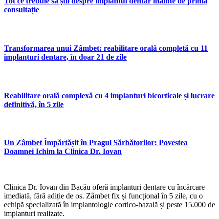
Tot ce trebuie să știi despre implantul dentar înainte de prima
consultație
Transformarea unui Zâmbet: reabilitare orală completă cu 11
implanturi dentare, în doar 21 de zile
Reabilitare orală complexă cu 4 implanturi bicorticale și lucrare
definitivă, în 5 zile
Un Zâmbet Împărtășit în Pragul Sărbătorilor: Povestea
Doamnei Ichim la Clinica Dr. Iovan
Clinica Dr. Iovan din Bacău oferă implanturi dentare cu încărcare
imediată, fără adiție de os. Zâmbet fix și funcțional în 5 zile, cu o
echipă specializată în implantologie cortico-bazală și peste 15.000 de
implanturi realizate.