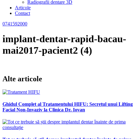
Radiografii dentare 3D
Articole
Contact
0741592000
implant-dentar-rapid-bacau-
mai2017-pacient2 (4)
Alte articole
Ghidul Complet al Tratamentului HIFU: Secretul unui Lifting
Facial Non-Invaziv la Clinica Dr. Iovan