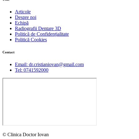
Articole
Despre noi
Echipă
Radiografii Dentare 3D
Politică de Confidențialitate
Politică Cookies
Contact
Email: dr.cristianiovan@gmail.com
Tel: 0741592000
© Clinica Doctor Iovan