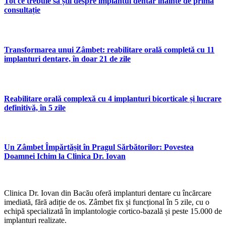
Tot ce trebuie să știi despre implantul dentar înainte de prima
consultație
Transformarea unui Zâmbet: reabilitare orală completă cu 11
implanturi dentare, în doar 21 de zile
Reabilitare orală complexă cu 4 implanturi bicorticale și lucrare
definitivă, în 5 zile
Un Zâmbet Împărtășit în Pragul Sărbătorilor: Povestea
Doamnei Ichim la Clinica Dr. Iovan
Clinica Dr. Iovan din Bacău oferă implanturi dentare cu încărcare
imediată, fără adiție de os. Zâmbet fix și funcțional în 5 zile, cu o
echipă specializată în implantologie cortico-bazală și peste 15.000 de
implanturi realizate.