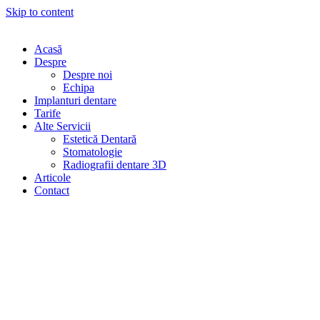
Skip to content
Acasă
Despre
Despre noi
Echipa
Implanturi dentare
Tarife
Alte Servicii
Estetică Dentară
Stomatologie
Radiografii dentare 3D
Articole
Contact