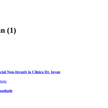
n (1)
ial Non-Invaziv la Clinica Dr. Iovan
sultație