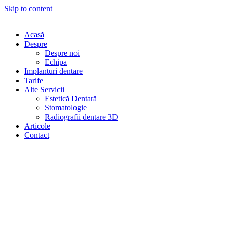
Skip to content
Acasă
Despre
Despre noi
Echipa
Implanturi dentare
Tarife
Alte Servicii
Estetică Dentară
Stomatologie
Radiografii dentare 3D
Articole
Contact