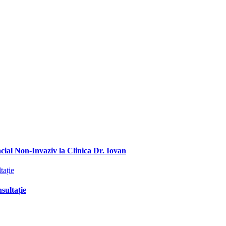
ial Non-Invaziv la Clinica Dr. Iovan
sultație