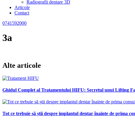
Radiografii dentare 3D
Articole
Contact
0741592000
3a
Alte articole
Ghidul Complet al Tratamentului HIFU: Secretul unui Lifting Fac
Tot ce trebuie să știi despre implantul dentar înainte de prima con