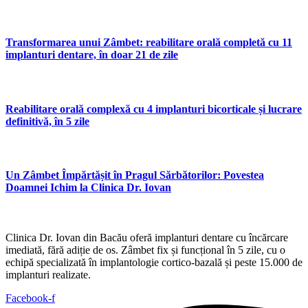
Transformarea unui Zâmbet: reabilitare orală completă cu 11
implanturi dentare, în doar 21 de zile
Reabilitare orală complexă cu 4 implanturi bicorticale și lucrare
definitivă, în 5 zile
Un Zâmbet Împărtășit în Pragul Sărbătorilor: Povestea
Doamnei Ichim la Clinica Dr. Iovan
Clinica Dr. Iovan din Bacău oferă implanturi dentare cu încărcare
imediată, fără adiție de os. Zâmbet fix și funcțional în 5 zile, cu o
echipă specializată în implantologie cortico-bazală și peste 15.000 de
implanturi realizate.
Facebook-f