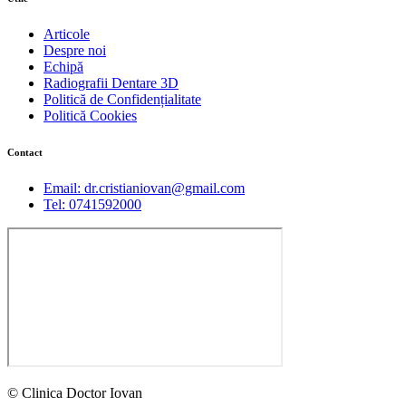
Articole
Despre noi
Echipă
Radiografii Dentare 3D
Politică de Confidențialitate
Politică Cookies
Contact
Email: dr.cristianiovan@gmail.com
Tel: 0741592000
© Clinica Doctor Iovan