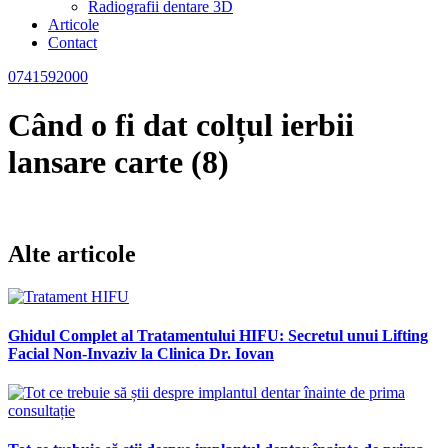
Radiografii dentare 3D
Articole
Contact
0741592000
Când o fi dat colțul ierbii
lansare carte (8)
Alte articole
Ghidul Complet al Tratamentului HIFU: Secretul unui Lifting
Facial Non-Invaziv la Clinica Dr. Iovan