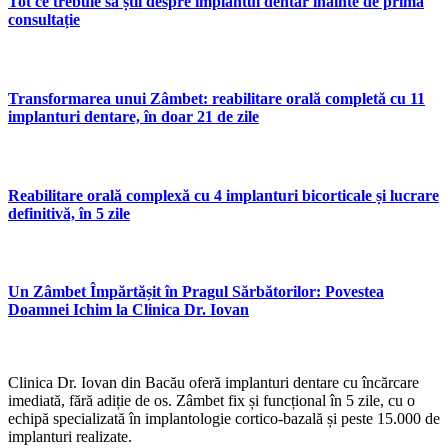
Tot ce trebuie să știi despre implantul dentar înainte de prima
consultație
Transformarea unui Zâmbet: reabilitare orală completă cu 11
implanturi dentare, în doar 21 de zile
Reabilitare orală complexă cu 4 implanturi bicorticale și lucrare
definitivă, în 5 zile
Un Zâmbet Împărtășit în Pragul Sărbătorilor: Povestea
Doamnei Ichim la Clinica Dr. Iovan
Clinica Dr. Iovan din Bacău oferă implanturi dentare cu încărcare
imediată, fără adiție de os. Zâmbet fix și funcțional în 5 zile, cu o
echipă specializată în implantologie cortico-bazală și peste 15.000 de
implanturi realizate.