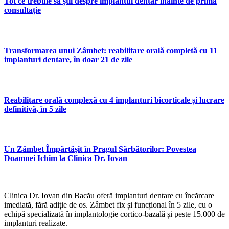
Tot ce trebuie să știi despre implantul dentar înainte de prima
consultație
Transformarea unui Zâmbet: reabilitare orală completă cu 11
implanturi dentare, în doar 21 de zile
Reabilitare orală complexă cu 4 implanturi bicorticale și lucrare
definitivă, în 5 zile
Un Zâmbet Împărtășit în Pragul Sărbătorilor: Povestea
Doamnei Ichim la Clinica Dr. Iovan
Clinica Dr. Iovan din Bacău oferă implanturi dentare cu încărcare
imediată, fără adiție de os. Zâmbet fix și funcțional în 5 zile, cu o
echipă specializată în implantologie cortico-bazală și peste 15.000 de
implanturi realizate.