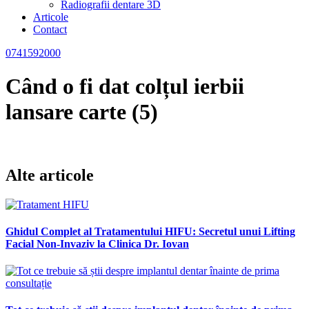
Radiografii dentare 3D
Articole
Contact
0741592000
Când o fi dat colțul ierbii
lansare carte (5)
Alte articole
Ghidul Complet al Tratamentului HIFU: Secretul unui Lifting
Facial Non-Invaziv la Clinica Dr. Iovan