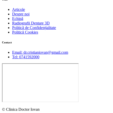
Articole
Despre noi
Echipă
Radiografii Dentare 3D
Politică de Confidențialitate
Politică Cookies
Contact
Email: dr.cristianiovan@gmail.com
Tel: 0741592000
© Clinica Doctor Iovan