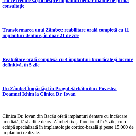
Tot ce trebuie să știi despre implantul dentar înainte de prima
consultație
Transformarea unui Zâmbet: reabilitare orală completă cu 11
implanturi dentare, în doar 21 de zile
Reabilitare orală complexă cu 4 implanturi bicorticale și lucrare
definitivă, în 5 zile
Un Zâmbet Împărtășit în Pragul Sărbătorilor: Povestea
Doamnei Ichim la Clinica Dr. Iovan
Clinica Dr. Iovan din Bacău oferă implanturi dentare cu încărcare
imediată, fără adiție de os. Zâmbet fix și funcțional în 5 zile, cu o
echipă specializată în implantologie cortico-bazală și peste 15.000 de
implanturi realizate.