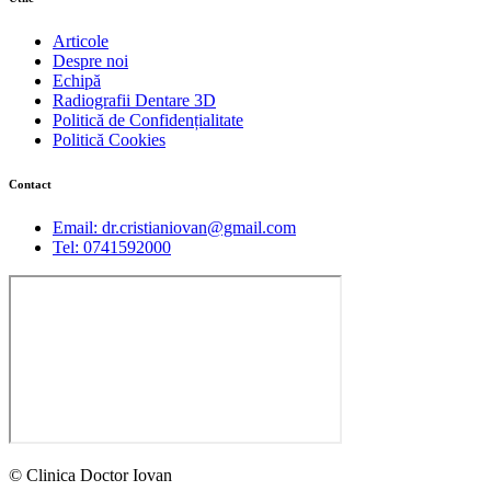
Articole
Despre noi
Echipă
Radiografii Dentare 3D
Politică de Confidențialitate
Politică Cookies
Contact
Email: dr.cristianiovan@gmail.com
Tel: 0741592000
© Clinica Doctor Iovan