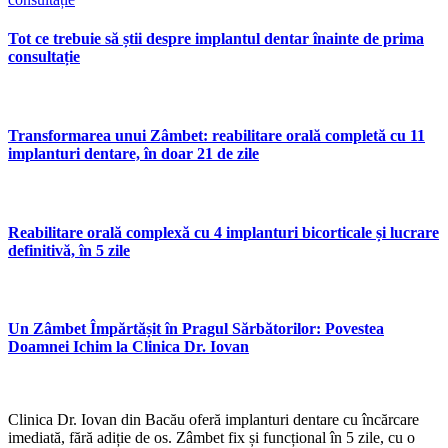
Tot ce trebuie să știi despre implantul dentar înainte de prima
consultație
Transformarea unui Zâmbet: reabilitare orală completă cu 11
implanturi dentare, în doar 21 de zile
Reabilitare orală complexă cu 4 implanturi bicorticale și lucrare
definitivă, în 5 zile
Un Zâmbet Împărtășit în Pragul Sărbătorilor: Povestea
Doamnei Ichim la Clinica Dr. Iovan
Clinica Dr. Iovan din Bacău oferă implanturi dentare cu încărcare
imediată, fără adiție de os. Zâmbet fix și funcțional în 5 zile, cu o