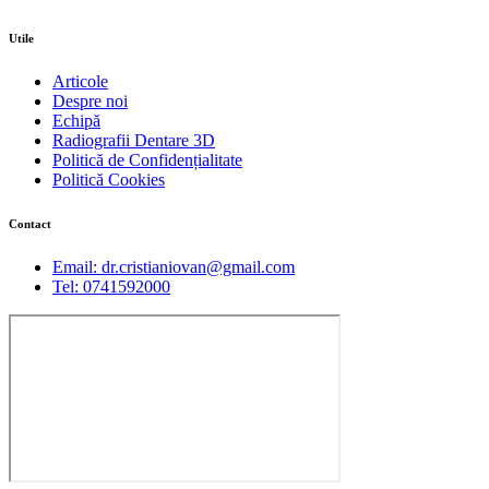
Utile
Articole
Despre noi
Echipă
Radiografii Dentare 3D
Politică de Confidențialitate
Politică Cookies
Contact
Email: dr.cristianiovan@gmail.com
Tel: 0741592000