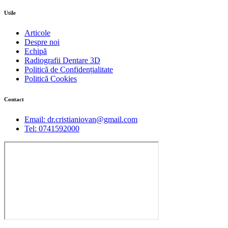
Utile
Articole
Despre noi
Echipă
Radiografii Dentare 3D
Politică de Confidențialitate
Politică Cookies
Contact
Email: dr.cristianiovan@gmail.com
Tel: 0741592000