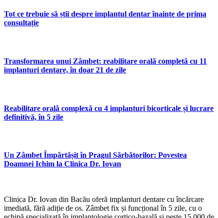
Tot ce trebuie să știi despre implantul dentar înainte de prima
consultație
Transformarea unui Zâmbet: reabilitare orală completă cu 11
implanturi dentare, în doar 21 de zile
Reabilitare orală complexă cu 4 implanturi bicorticale și lucrare
definitivă, în 5 zile
Un Zâmbet Împărtășit în Pragul Sărbătorilor: Povestea
Doamnei Ichim la Clinica Dr. Iovan
Clinica Dr. Iovan din Bacău oferă implanturi dentare cu încărcare
imediată, fără adiție de os. Zâmbet fix și funcțional în 5 zile, cu o
echipă specializată în implantologie cortico-bazală și peste 15.000 de