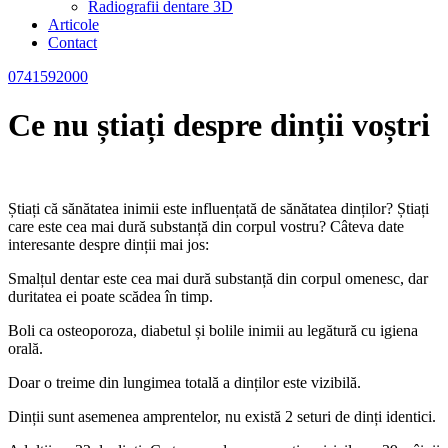
Radiografii dentare 3D
Articole
Contact
0741592000
Ce nu știați despre dinții voștri
Știați că sănătatea inimii este influențată de sănătatea dinților? Știați
care este cea mai dură substanță din corpul vostru? Câteva date
interesante despre dinții mai jos:
Smalțul dentar este cea mai dură substanță din corpul omenesc, dar
duritatea ei poate scădea în timp.
Boli ca osteoporoza, diabetul și bolile inimii au legătură cu igiena
orală.
Doar o treime din lungimea totală a dinților este vizibilă.
Dinții sunt asemenea amprentelor, nu există 2 seturi de dinți identici.